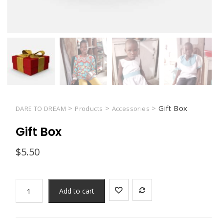
>
>
>
Gift Box
DARE TO DREAM
Products
Accessories
Gift Box
$
5.50
Add to cart