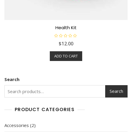
Health Kit
R
$
12.00
a
t
e
ADD TO CART
d
0
o
u
t
o
f
Search
5
Search
PRODUCT CATEGORIES
Accessories
2